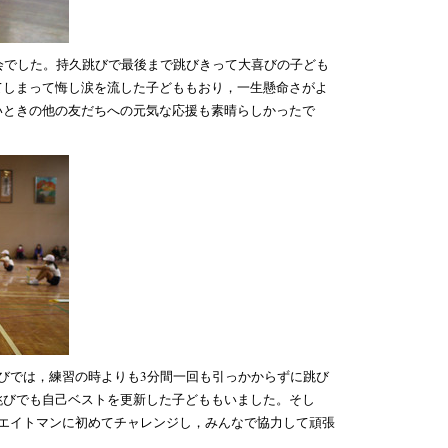
会でした。持久跳びで最後まで跳びきって大喜びの子ども
てしまって悔し涙を流した子どももおり，一生懸命さがよ
いときの他の友だちへの元気な応援も素晴らしかったで
びでは，練習の時よりも3分間一回も引っかからずに跳び
跳びでも自己ベストを更新した子どももいました。そし
縄エイトマンに初めてチャレンジし，みんなで協力して頑張