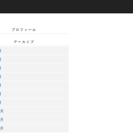
プロフィール
アーカイブ
月
月
月
月
月
月
月
2月
1月
0月