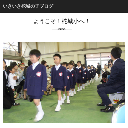
いきいき柁城の子ブログ
ようこそ！柁城小へ！