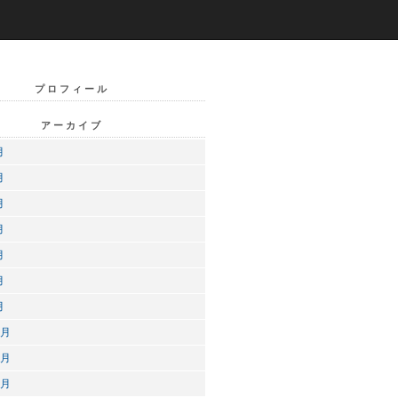
プロフィール
アーカイブ
月
月
月
月
月
月
月
2月
1月
0月