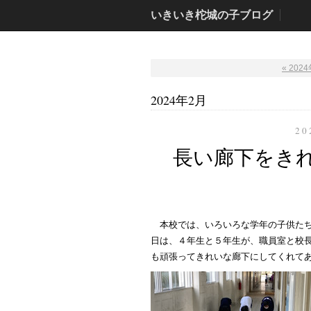
いきいき柁城の子ブログ
« 202
2024年2月
20
長い廊下をき
本校では、いろいろな学年の子供た
日は、４年生と５年生が、職員室と校
も頑張ってきれいな廊下にしてくれて