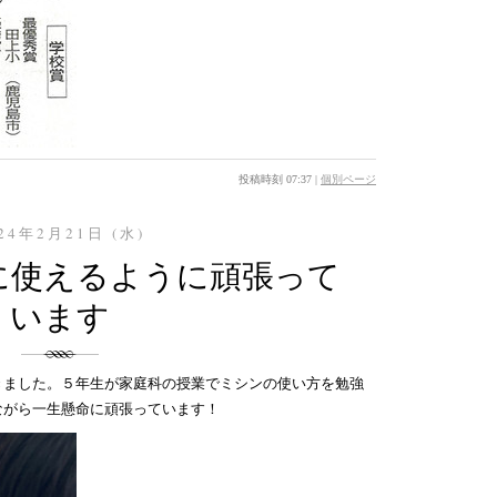
投稿時刻 07:37
|
個別ページ
24年2月21日 (水)
に使えるように頑張って
います
きました。５年生が家庭科の授業でミシンの使い方を勉強
ながら一生懸命に頑張っています！