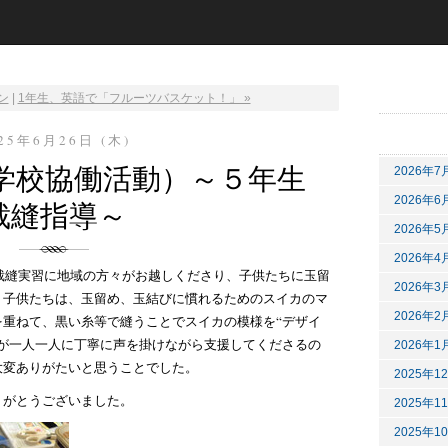
ン
|
1年生、英語で「フルーツバスケット！」 »
25年6月26日 (木)
域学校協働活動）～５年生
2026年7
2026年6
裁縫指導～
2026年5
2026年4
裁縫実習に地域の方々がお越しくださり、子供たちに玉留
2026年3
。子供たちは、玉留め、玉結びに慣れるためのスイカのマ
2026年2
を重ねて、黒い糸等で縫うことでスイカの模様を“デザイ
々が一人一人に丁寧に声を掛けながら支援してくださるの
2026年1
大変ありがたいと思うことでした。
2025年1
がとうございました。
2025年1
2025年1