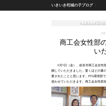
いきいき柁城の子ブログ
« ミストシャワー
2
商工会女性部
い
9月5日（金）、姶良市商工会女性
贈していただきました。驚くほどの量
要されたことと思います。PTA環境部
使わせていただきます。商工会女性部