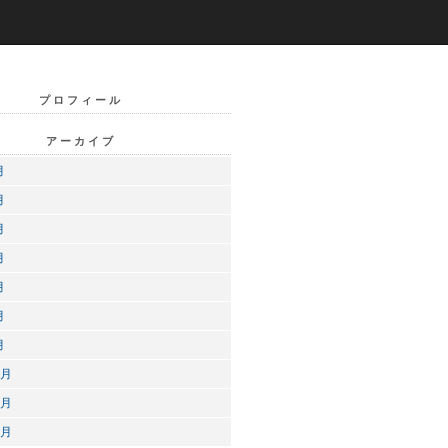
プロフィール
アーカイブ
月
月
月
月
月
月
月
2月
1月
0月