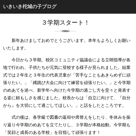
いきいき柁城の子ブログ
３学期スタート！
新年あけましておめでとうございます。本年もよろしくお願い
いたします。
今日から３学期。校区コミュニティ協議会による立哨指導が各
地で行われ、子供たちが元気に登校する様子が見られました。始業
式では２年生と３年生の代表児童が「苦手なこともあきらめずに頑
張りたい。」「縄跳び大会に向けて練習を頑張りたい。」と今学期
のめあてを述べ、新学年へ向けた今学期の過ごし方を堂々と発表す
る姿に頼もしさを感じました。校長からは「自立に向けて、『自分
から』を大切にして過ごしてほしい。」と話をしたところです。
式の後は、各学級で図書の返却や席替えをしたり、冬休みを振
り返り今学期のめあてを立てたりし、３学期が本格始動。今学期も
「笑顔と成長のある学校」を目指して頑張ります！